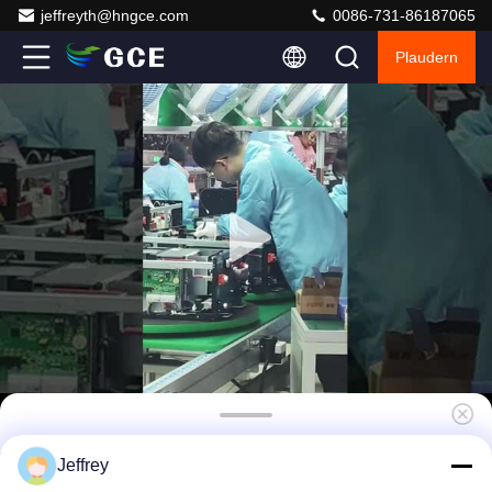
jeffreyth@hngce.com
0086-731-86187065
Plaudern
3U Solar BMS, EMS
Jeffrey
Energiemanagementsystem 480V