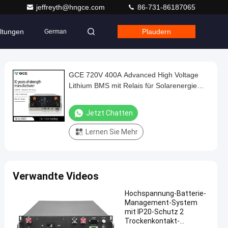
jeffreyth@hngce.com
86-731-86187065
ltungen
Plaudern
German
GCE 720V 400A Advanced High Voltage
Lithium BMS mit Relais für Solarenergie
Speichersystem und UPS Backup
Stromversorgung
Jetzt Chatten
Lernen Sie Mehr
Verwandte Videos
Hochspannung-Batterie-
Management-System
mit IP20-Schutz 2
Trockenkontakt-