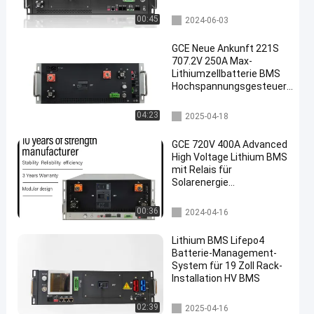
Ausgänge 125A Max-
Strom
Energie-Speicher BMS
00:45
2024-06-03
GCE Neue Ankunft 221S
707.2V 250A Max-
Lithiumzellbatterie BMS
Hochspannungsgesteuerte
Balance Optional in
Serie/Parallel
Hochspannungs-bms
04:23
2025-04-18
GCE 720V 400A Advanced
High Voltage Lithium BMS
mit Relais für
Solarenergie
Speichersystem und UPS
Backup Stromversorgung
ess bms
00:36
2024-04-16
Lithium BMS Lifepo4
Batterie-Management-
System für 19 Zoll Rack-
Installation HV BMS
Batteriemanagementsystem
02:39
2025-04-16