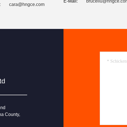
E-Mail:
bruceliu@hngce.co
:
cara@hngce.com
td
und
ha County,