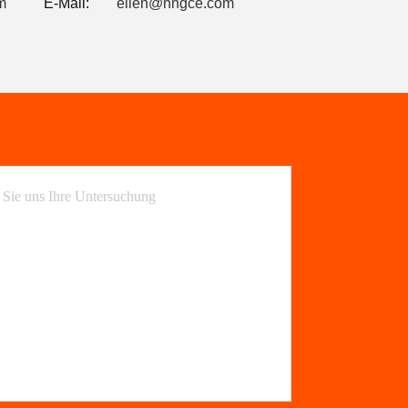
m
E-Mail:
ellen@hngce.com