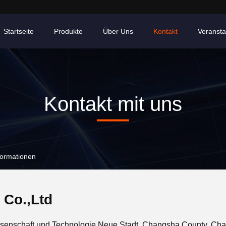
Startseite
Produkte
Über Uns
Kontakt
Veransta
Kontakt mit uns
formationen
Co.,Ltd
senschaft und Technologie Neue Stadt, Changsha County, Cha