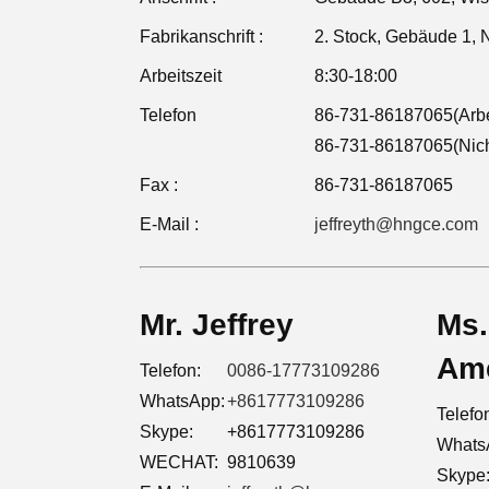
Fabrikanschrift :
2. Stock, Gebäude 1, 
Arbeitszeit
8:30-18:00
Telefon
86-731-86187065(Arbei
86-731-86187065(Nicht
Fax :
86-731-86187065
E-Mail :
jeffreyth@hngce.com
Mr. Jeffrey
Ms.
Ame
Telefon:
0086-17773109286
WhatsApp:
+8617773109286
Telefo
Skype:
+8617773109286
Whats
WECHAT:
9810639
Skype