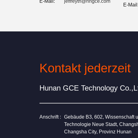
E-Mail:
jeffreyth@hngce.com
E-Mail
Kontakt jederzeit
Hunan GCE Technology Co.,L
Anschrift :
Gebäude B3, 602, Wissenschaft 
Technologie Neue Stadt, Changs
Changsha City, Provinz Hunan