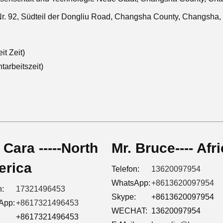
Nr. 92, Südteil der Dongliu Road, Changsha County, Changsha
t Zeit)
arbeitszeit)
 Cara -----North
Mr. Bruce---- Afr
rica
Telefon:
13620097954
WhatsApp:
+8613620097954
n:
17321496453
Skype:
+8613620097954
App:
+8617321496453
WECHAT:
13620097954
:
+8617321496453