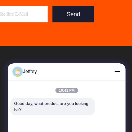
Send
Jeffrey
10:41 PM
Good day, what product are you looking 
Schnelle Verbindungen
for?
Unternehmensprofil
Fabrik-Ausflug