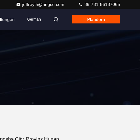
jeffreyth@hngce.com
86-731-86187065
ltungen
Plaudern
German
ngsha City, Provinz Hunan