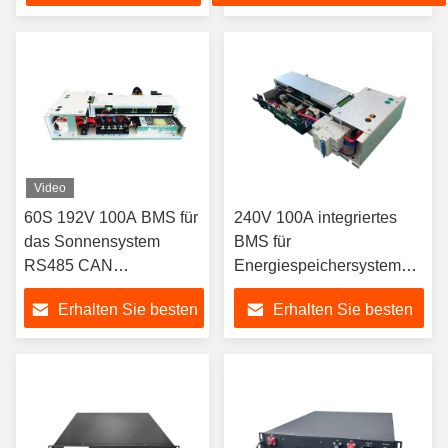
Preis
Video
60S 192V 100A BMS für
240V 100A integriertes
das Sonnensystem
BMS für
RS485 CAN
Energiespeichersystem
Kommunikationsprotokoll
mit Solarbatterie
Erhalten Sie besten
Erhalten Sie besten
Preis
Preis