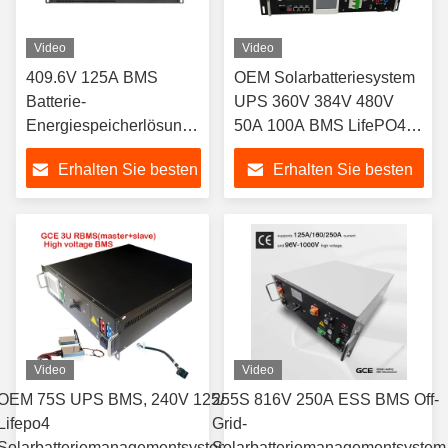
Video
Video
409.6V 125A BMS
OEM Solarbatteriesystem
Batterie-
UPS 360V 384V 480V
Energiespeicherlösung
50A 100A BMS LifePO4
mit CE-Zertifikat für
mit 48V 15S 16S BMU
Erhalten Sie besten
Erhalten Sie besten
Batteriespeichersystem
120S für LTO NMC LFP
Batteriepaket
Preis
Preis
Video
Video
OEM 75S UPS BMS, 240V 125A
255S 816V 250A ESS BMS Off-
Lifepo4
Grid-
Solarbatteriemanagementsystem
Solarbatteriemanagementsystem