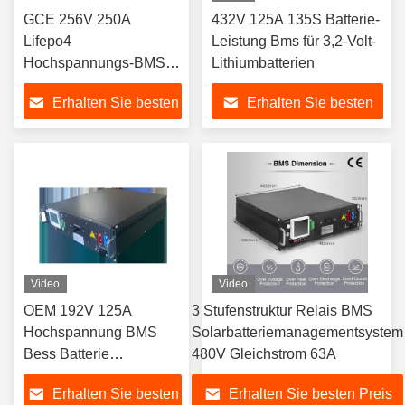
GCE 256V 250A
432V 125A 135S Batterie-
Lifepo4
Leistung Bms für 3,2-Volt-
Hochspannungs-BMS
Lithiumbatterien
für LiFePo4 BESS UPS
Erhalten Sie besten
Erhalten Sie besten
Off-Grid Solarbatterie-
Energiesystem
Preis
Preis
Video
Video
OEM 192V 125A
3 Stufenstruktur Relais BMS
Hochspannung BMS
Solarbatteriemanagementsystem
Bess Batterie
480V Gleichstrom 63A
Energiespeichersystem
Erhalten Sie besten
Erhalten Sie besten Preis