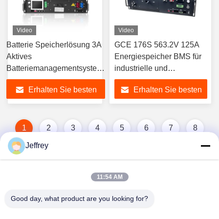
Video
Video
Batterie Speicherlösung 3A
GCE 176S 563.2V 125A
Aktives
Energiespeicher BMS für
Batteriemanagementsystem,
industrielle und
GCE Hochspannungs-BMS
kommerzielle
Erhalten Sie besten
Erhalten Sie besten
100A 200A 300A Master
Energiespeicher
Slave LiFePO4 HV BMS für
Preis
Preis
BESS, ESS, UPS,
Solarspeicher, Mikrogrid
1
2
3
4
5
6
7
8
ESS
Jeffrey
11:54 AM
Good day, what product are you looking for?