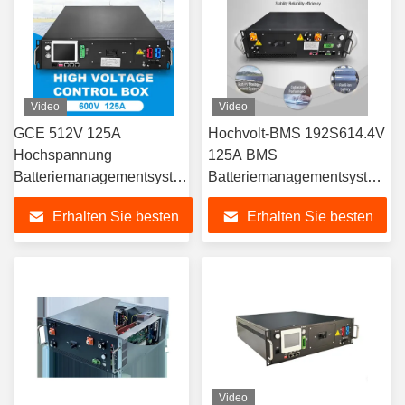
Video
Video
GCE 512V 125A
Hochvolt-BMS 192S614.4V
Hochspannung
125A BMS
Batteriemanagementsystem
Batteriemanagementsystem
mit Parallel, CAN & RS485
GCE BMS für Container-
Erhalten Sie besten
Erhalten Sie besten
für Solarstrom
ESS Solar Storage C & I
Lithiumbatterien, PCB &
ESS
Preis
Preis
PCBA
Video