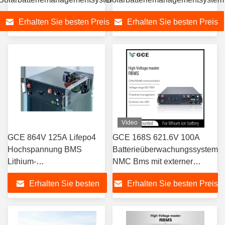
Erhalten Sie besten Preis
Erhalten Sie besten Preis
Video
GCE 864V 125A Lifepo4
GCE 168S 621.6V 100A
Hochspannung BMS
Batterieüberwachungssystem
Lithium-
NMC Bms mit externer
Batteriemanagementsystem
Anzeige für die Speicherung
Erhalten Sie besten
Erhalten Sie besten Preis
für die Speicherung von
von Solarbatterien
Solarenergie
Preis