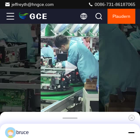
jeffreyth@hngce.com
0086-731-86187065
Plaudern
Lifepo4 Batterie Solar ESS UPS Management
bruce
System 272S 870.4V 400A