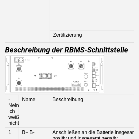
Zertifizierung
Beschreibung der RBMS-Schnittstelle
-
Name
Beschreibung
Nein.
Ich
weiß
nicht.
1
B+ B-
Anschließen an die Batterie insgesamt
positiv und insgesamt negativ