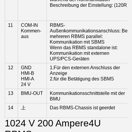
Beschreibung der Einstellung: (120R)
11
COM-IN
RBMS-
Kommen-
Außenkommunikationsanschluss: Bei
aus
mehreren RBMS parallel:
Kommunikation mit SBMS
Wenn das RBMS standalone ist:
Kommunikation mit externen
UPS/PCS-Geräten
12
GND
1.Für den externen Anschluss der
HMI-B
Anzeige
HMI-A
2.für die Betätigung des SBMS
24 V
13
BMU-OUT
Kommunikationsschnittstelle mit der
BMU
14
上
Das RBMS-Chassis ist geerdet
1024 V 200 Ampere
4U