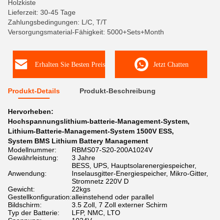
Holzkiste
Lieferzeit: 30-45 Tage
Zahlungsbedingungen: L/C, T/T
Versorgungsmaterial-Fähigkeit: 5000+Sets+Month
Erhalten Sie Besten Preis
Jetzt Chatten
Produkt-Details
Produkt-Beschreibung
Hervorheben:
Hochspannungslithium-batterie-Management-System
,
Lithium-Batterie-Management-System 1500V ESS
,
System BMS Lithium Battery Management
Modellnummer:
RBMS07-S20-200A1024V
Gewährleistung:
3 Jahre
BESS, UPS, Hauptsolarenergiespeicher,
Anwendung:
Inselausgitter-Energiespeicher, Mikro-Gitter,
Stromnetz 220V D
Gewicht:
22kgs
Gestellkonfiguration:
alleinstehend oder parallel
Bildschirm:
3.5 Zoll, 7 Zoll externer Schirm
Typ der Batterie:
LFP, NMC, LTO