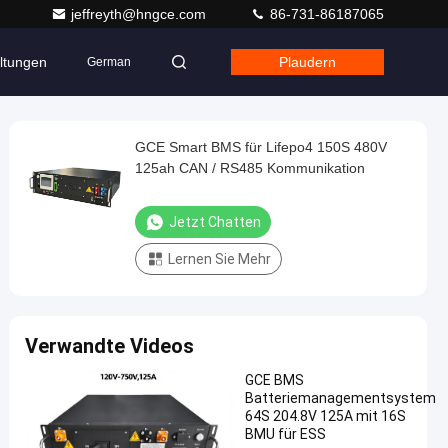
jeffreyth@hngce.com
86-731-86187065
ltungen
Plaudern
German
GCE Smart BMS für Lifepo4 150S 480V
125ah CAN / RS485 Kommunikation
Jetzt Chatten
Lernen Sie Mehr
Verwandte Videos
GCE BMS
Batteriemanagementsystem
64S 204.8V 125A mit 16S
BMU für ESS