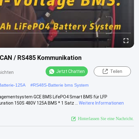
 CAN / RS485 Kommunikation
Jetzt Chatten
Teilen
sichten
atterie-125A
#
RS48S-Batterie bms System
agementsystem GCE BMS LifePO4 Smart BMS für LFP
ation 150S 480V 125A BMS * 1 Satz ...
Weitere Informationen
Hinterlassen Sie eine Nachricht.