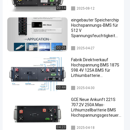
Batteriemanagementsystem
00:14
2025-08-12
eingebauter Speicherchip
Hochspannungs-BMS für
512 V
Spannungsfeuchtigkeit
5%-75% RH
Kapazitätsdatenspeicher
Hochspannungs-bms
00:26
2025-04-27
Fabrik Direktverkauf
Hochspannung BMS 187S
598.4V 125A BMS für
Lithiumbatterie
Schwarzer Sandkorn
Farbe mit Vorladung F
Hochspannungs-bms
00:44
2025-04-30
GCE Neue Ankunft 221S
707.2V 250A Max-
Lithiumzellbatterie BMS
Hochspannungsgesteuerte
Balance Optional in
Serie/Parallel
Hochspannungs-bms
04:23
2025-04-18