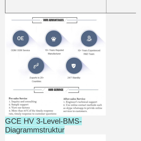
GCE HV 3-Level-BMS-
Diagrammstruktur