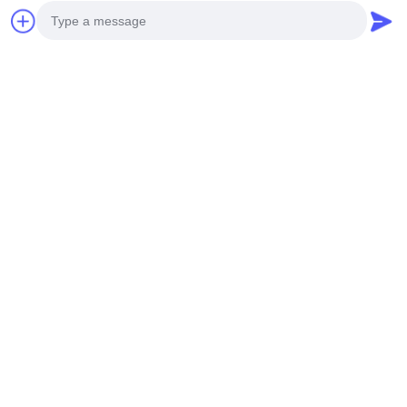
Photo
Video Call
Audio Call