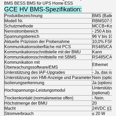
BMS BESS BMS für UPS Home ESS
GCE HV BMS-Spezifikation:
Produktbezeichnung
BMS (Batter
Modell Nr.
RBMS07-S20
Schutzmethode
MCCB+Konta
Nennstrombereich
- 250 A bis 2
Spannungsbereich
96 V bis 100
Aktuelle Präzision der Probenahme
10,0% FSR
Kommunikationsoberfläche mit PCS
RS485/CAN
Kommunikationsschnittstelle mit der BMU
Kann
Kommunikationsschnittstelle mit SBMS
RS485/CAN
Kommunikation mit
Ethernet
Überwachungssoftware/EMS
Unterstützung des IAP-Upgrades
- Ja, das ist 
Unterstützung von HMI-Anzeige und Parameter
Nein (optiona
Isolierungserkennung
Ja (optional)
Unterstützun
Hochspannungs-Leistungsmodul
(optional)
Trockenkontakt (normalerweise offen)
- Nein.
Höchstmenge der BMU
20
Macht
24VDC ((18
Stromverbrauch
≤ 20 W