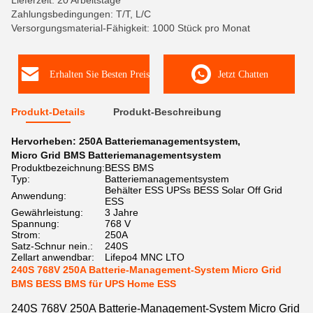
Lieferzeit: 20 Arbeitstage
Zahlungsbedingungen: T/T, L/C
Versorgungsmaterial-Fähigkeit: 1000 Stück pro Monat
Erhalten Sie Besten Preis
Jetzt Chatten
Produkt-Details
Produkt-Beschreibung
Hervorheben:
250A Batteriemanagementsystem
,
Micro Grid BMS Batteriemanagementsystem
Produktbezeichnung:
BESS BMS
Typ:
Batteriemanagementsystem
Behälter ESS UPSs BESS Solar Off Grid
Anwendung:
ESS
Gewährleistung:
3 Jahre
Spannung:
768 V
Strom:
250A
Satz-Schnur nein.:
240S
Zellart anwendbar:
Lifepo4 MNC LTO
240S 768V 250A Batterie-Management-System Micro Grid
BMS BESS BMS für UPS Home ESS
240S 768V 250A Batterie-Management-System Micro Grid