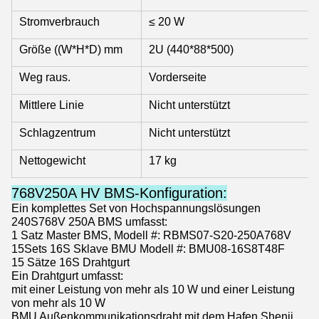
Stromverbrauch
≤ 20 W
Größe ((W*H*D) mm
2U (440*88*500)
Weg raus.
Vorderseite
Mittlere Linie
Nicht unterstützt
Schlagzentrum
Nicht unterstützt
Nettogewicht
17 kg
768V250A HV BMS-Konfiguration:
Ein komplettes Set von Hochspannungslösungen
240S768V 250A BMS umfasst:
1 Satz Master BMS, Modell #: RBMS07-S20-250A768V
15Sets 16S Sklave BMU Modell #: BMU08-16S8T48F
15 Sätze 16S Drahtgurt
Ein Drahtgurt umfasst:
mit einer Leistung von mehr als 10 W und einer Leistung
von mehr als 10 W
BMU Außenkommunikationsdraht mit dem Hafen Shenji,