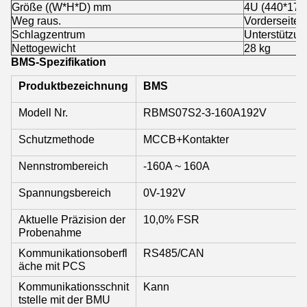
Größe ((W*H*D) mm
4U (440*178
Weg raus.
Vorderseite
Schlagzentrum
Unterstützun
Nettogewicht
28 kg
BMS-Spezifikation
Produktbezeichnung
BMS
Modell Nr.
RBMS07S2-3-160A192V
Schutzmethode
MCCB+Kontakter
Nennstrombereich
-160A ~ 160A
Spannungsbereich
0V-192V
Aktuelle Präzision der
10,0% FSR
Probenahme
Kommunikationsoberfl
RS485/CAN
äche mit PCS
Kommunikationsschnit
Kann
tstelle mit der BMU