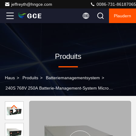
jeffreyth@hngce.com
0086-731-86187065
Plaudern
Produits
Haus
>
Produits
>
Batteriemanagementsystem
>
240S 768V 250A Batterie-Management-System Micro
Grid BMS BESS BMS für UPS Home ESS