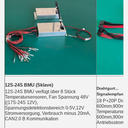
12S-24S BMU (Sklave)
Drahtgurt...
12S-24S BMU verfügt über 8 Stück 
Signalempfangs
Temperatursensoren, Fan Spannung 48V 
18 P+20P Draht
((17S-24S 12V), 
600mm,900mm
Spannungsdetektionsbereich 0-5V,12V 
Temperatursens
Stromversorgung, Verbrauch minus 20mA, 
600mm,900mm
CAN2.0 B Kommunikation
Antriebsstrom: