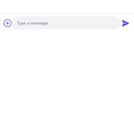
Photo
Video Call
Audio Call
Häufig gestellte Fragen zu GCE HV
BMS:
F: Sind Sie Hersteller oder nur