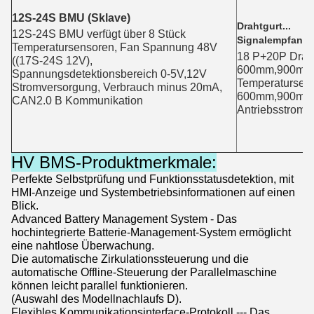
12S-24S BMU (Sklave)
Drahtgurt...
12S-24S BMU verfügt über 8 Stück 
Signalempfangs
Temperatursensoren, Fan Spannung 48V 
18 P+20P Draht
((17S-24S 12V), 
600mm,900mm
Spannungsdetektionsbereich 0-5V,12V 
Temperatursens
Stromversorgung, Verbrauch minus 20mA, 
600mm,900mm
CAN2.0 B Kommunikation
Antriebsstrom:
HV BMS-Produktmerkmale:
Perfekte Selbstprüfung und Funktionsstatusdetektion, mit
HMI-Anzeige und Systembetriebsinformationen auf einen
Blick.
Advanced Battery Management System - Das
hochintegrierte Batterie-Management-System ermöglicht
eine nahtlose Überwachung.
Die automatische Zirkulationssteuerung und die
automatische Offline-Steuerung der Parallelmaschine
können leicht parallel funktionieren.
(Auswahl des Modellnachlaufs D).
Flexibles Kommunikationsinterface-Protokoll --- Das