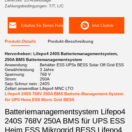
Lieferzeit: 20 Arbeitstage
Zahlungsbedingungen: T/T, L/C
Erhalten Sie Besten Preis
Jetzt Chatten
Produkt-Details
Produkt-Beschreibung
Hervorheben:
Lifepo4 240S Batteriemanagementsystem
,
250A BMS Batteriemanagementsystem
Anwendung:
Behälter ESS UPSs BESS Solar Off Grid ESS
Gewährleistung:
3 Jahre
Spannung:
768 V
Strom:
250A
Satz-Schnur nein.:
240S
Zellart anwendbar:
Lifepo4 MNC LTO
Lifepo4 240S 768V 250A BMS Batterie-Management-System
für UPS Heim ESS Micro Grid BESS
Batteriemanagementsystem Lifepo4
240S 768V 250A BMS für UPS ESS
Heim ESS Mikrogrid BESS Lifepo4