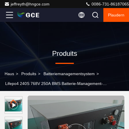
jeffreyth@hngce.com
0086-731-86187065
Plaudern
Produits
Haus
>
Produits
>
Batteriemanagementsystem
>
Lifepo4 240S 768V 250A BMS Batterie-Management-
System für UPS Heim ESS Micro Grid BESS