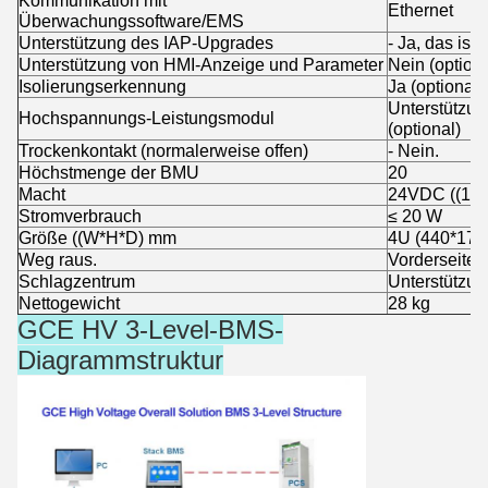
Kommunikation mit
Ethernet
Überwachungssoftware/EMS
Unterstützung des IAP-Upgrades
- Ja, das ist 
Unterstützung von HMI-Anzeige und Parameter
Nein (optiona
Isolierungserkennung
Ja (optional)
Unterstützun
Hochspannungs-Leistungsmodul
(optional)
Trockenkontakt (normalerweise offen)
- Nein.
Höchstmenge der BMU
20
Macht
24VDC ((18
Stromverbrauch
≤ 20 W
Größe ((W*H*D) mm
4U (440*178
Weg raus.
Vorderseite
Schlagzentrum
Unterstützun
Nettogewicht
28 kg
GCE HV 3-Level-BMS-
Diagrammstruktur