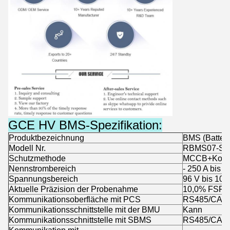
GCE HV BMS-Spezifikation:
Produktbezeichnung
BMS (Batter
Modell Nr.
RBMS07-S20
Schutzmethode
MCCB+Konta
Nennstrombereich
- 250 A bis 2
Spannungsbereich
96 V bis 100
Aktuelle Präzision der Probenahme
10,0% FSR
Kommunikationsoberfläche mit PCS
RS485/CAN
Kommunikationsschnittstelle mit der BMU
Kann
Kommunikationsschnittstelle mit SBMS
RS485/CAN