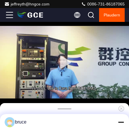
jeffreyth@hngce.com
0086-731-86187065
Plaudern
Hochspannung 272S870.4V 500A BMS
bruce
Lifepo4 BMS Batteriespeicherlösung HV