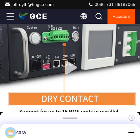
jeffreyth@hngce.com
0086-731-86187065
Plaudern
Ereignisprotokoll für Lithium-Ionen-
cara
Batterien