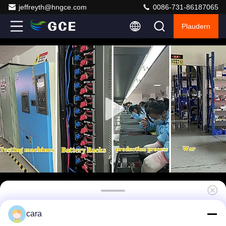
jeffreyth@hngce.com
0086-731-86187065
Plaudern
225S 720V 500A GCE Relais BMS Master
cara
Slave BMS Lifepo4 bms 15S BMU in Serie