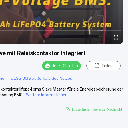
e mit Relaiskontaktor integriert
Jetzt Chatten
Teilen
onen
#
ESS BMS außerhalb des Netzes
ntaktor lifepo4 bms Slave Master für die Energiespeicherung der
lösung BMS...
Weitere Informationen
Hinterlassen Sie eine Nachricht.