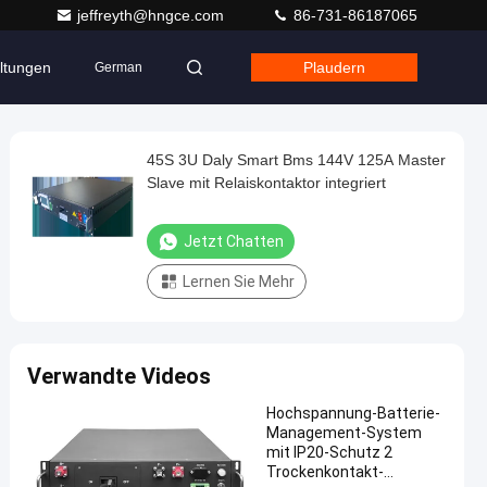
jeffreyth@hngce.com
86-731-86187065
ltungen
Plaudern
German
45S 3U Daly Smart Bms 144V 125A Master
Slave mit Relaiskontaktor integriert
Jetzt Chatten
Lernen Sie Mehr
Verwandte Videos
Hochspannung-Batterie-
Management-System
mit IP20-Schutz 2
Trockenkontakt-