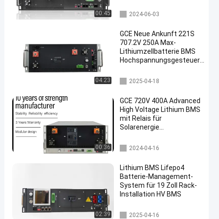
Ausgänge 125A Max-
Strom
Energie-Speicher BMS
00:45
2024-06-03
GCE Neue Ankunft 221S
707.2V 250A Max-
Lithiumzellbatterie BMS
Hochspannungsgesteuerte
Balance Optional in
Serie/Parallel
Hochspannungs-bms
04:23
2025-04-18
GCE 720V 400A Advanced
High Voltage Lithium BMS
mit Relais für
Solarenergie
Speichersystem und UPS
Backup Stromversorgung
ess bms
00:36
2024-04-16
Lithium BMS Lifepo4
Batterie-Management-
System für 19 Zoll Rack-
Installation HV BMS
Batteriemanagementsystem
02:39
2025-04-16