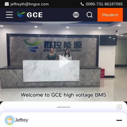
jeffreyth@hngce.com
0086-731-86187065
Plaudern
2U Smart Bms Daly 45S 144V 125A für
Jeffrey
Hochspannung Lifepo4 Batterie