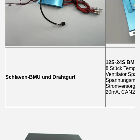
12S-24S BMU (
8 Stück Temper
Ventilator Spa
Schlaven-BMU und Drahtgurt
Spannungsmess
Stromversorgun
20mA, CAN2.0