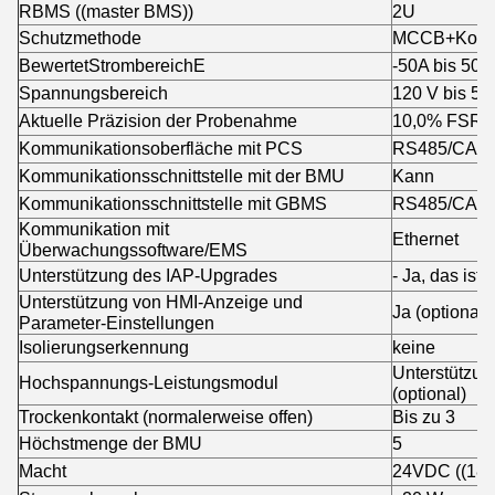
RBMS ((master BMS))
2U
Schutzmethode
MCCB+Konta
Bewertet
Strombereich
E
-50A bis 50A
Spannungsbereich
120 V bis 50
Aktuelle Präzision der Probenahme
10,0% FSR
Kommunikationsoberfläche mit PCS
RS485/CAN
Kommunikationsschnittstelle mit der BMU
Kann
Kommunikationsschnittstelle mit GBMS
RS485/CAN
Kommunikation mit
Ethernet
Überwachungssoftware/EMS
Unterstützung des IAP-Upgrades
- Ja, das ist e
Unterstützung von HMI-Anzeige und
Ja (optional)
Parameter-Einstellungen
Isolierungserkennung
keine
Unterstützun
Hochspannungs-Leistungsmodul
(optional)
Trockenkontakt (normalerweise offen)
Bis zu 3
Höchstmenge der BMU
5
Macht
24VDC ((18