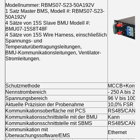
Modellnummer: RBMS07-S23-50A192V
1 Satz Master BMS, Modell #: RBMS07-S23-
50A192V
4 Sätze von 15S Slave BMU Modell #:
BMU07-15S8T48F
4 Sätze von 15S Wire Harness, einschließlich
Spannungs- und
Temperaturübertragungsleitungen,
BMU-Kommunikationsleitungen, Ventilator-
Stromleitungen.
Schutzmethode
MCCB+Kontak
Nennstrombereich
- 250 A bis 25
Spannungsbereich
96 V bis 1000
Aktuelle Präzision der Probenahme
10,0% FSR
Kommunikationsoberfläche mit PCS
RS485/CAN
Kommunikationsschnittstelle mit der BMU
Kann
Kommunikationsschnittstelle mit SBMS
RS485/CAN
Kommunikation mit
Ethernet
Überwachungssoftware/EMS