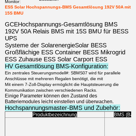
Monitor:
ESS Solar Hochspannungs-BMS Gesamtlösung 192V 50A mit
15S BMU
GCE
Hochspannungs-Gesamtlösung BMS
192V 50A Relais BMS mit 15S BMU für BESS
UPS
Systeme der Solarenergie
Solar BESS
Großflächige ESS Container BESS Mikrogrid
ESS Zuhause ESS Solar Carport ESS
HV Gesamtlösung BMS-Konfiguration:
Ein zentrales Steuerungsmodell#: SBMS07 wird für parallele
Anschlüsse mit mehreren Regalen benötigt, die mit
Mit einem 7-Zoll-Display ermöglicht die Hauptsteuerung die
Kommunikation zwischen verschiedenen Racks.
Einige Parameter können den Zustand des
Batteriemodules leicht einstellen und überwachen.
Hochspannungsmaster-BMS und Zubehör:
Produktbezeichnung
BMS (Bat