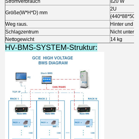
Stromverbrauch
≤
20 W
2U
Größe
(W*H*D) mm
(440*88*500
Weg raus.
Hinter und vo
Schlagzentrum
Nicht unterst
Nettogewicht
14 kg
HV-BMS-SYSTEM-Struktur: