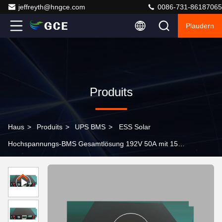
jeffreyth@hngce.com
0086-731-86187065
Plaudern
Produits
Haus
>
Produits
>
UPS BMS
>
ESS Solar
Hochspannungs-BMS Gesamtlösung 192V 50A mit 15S
BMU