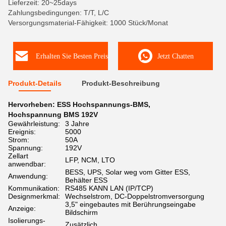
Lieferzeit: 20~25days
Zahlungsbedingungen: T/T, L/C
Versorgungsmaterial-Fähigkeit: 1000 Stück/Monat
Erhalten Sie Besten Preis
Jetzt Chatten
Produkt-Details
Produkt-Beschreibung
Hervorheben:
ESS Hochspannungs-BMS
,
Hochspannung BMS 192V
Gewährleistung:
3 Jahre
Ereignis:
5000
Strom:
50A
Spannung:
192V
Zellart
LFP, NCM, LTO
anwendbar:
BESS, UPS, Solar weg vom Gitter ESS,
Anwendung:
Behälter ESS
Kommunikation:
RS485 KANN LAN (IP/TCP)
Designmerkmal:
Wechselstrom, DC-Doppelstromversorgung
3,5" eingebautes mit Berührungseingabe
Anzeige:
Bildschirm
Isolierungs-
Zusätzlich