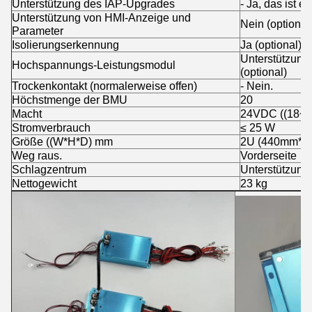
Unterstützung des IAP-Upgrades
- Ja, das ist es
Unterstützung von HMI-Anzeige und
Nein (optional
Parameter
Isolierungserkennung
Ja (optional)
Unterstützung
Hochspannungs-Leistungsmodul
(optional)
Trockenkontakt (normalerweise offen)
- Nein.
Höchstmenge der BMU
20
Macht
24VDC ((18~2
Stromverbrauch
≤ 25 W
Größe ((W*H*D) mm
2U (440mm*
Weg raus.
Vorderseite
Schlagzentrum
Unterstützung 
Nettogewicht
23 kg