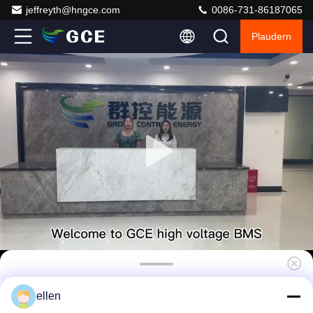
jeffreyth@hngce.com
0086-731-86187065
Plaudern
150S UPS BMS, ESS
ellen
Energiemanagementsystem Akku Speicher