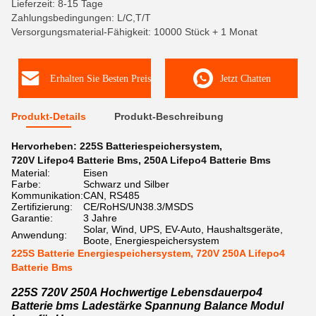
Lieferzeit: 8-15 Tage
Zahlungsbedingungen: L/C,T/T
Versorgungsmaterial-Fähigkeit: 10000 Stück + 1 Monat
Erhalten Sie Besten Preis
Jetzt Chatten
Produkt-Details
Produkt-Beschreibung
Hervorheben:
225S Batteriespeichersystem
,
720V Lifepo4 Batterie Bms
,
250A Lifepo4 Batterie Bms
Material:
Eisen
Farbe:
Schwarz und Silber
Kommunikation:
CAN, RS485
Zertifizierung:
CE/RoHS/UN38.3/MSDS
Garantie:
3 Jahre
Solar, Wind, UPS, EV-Auto, Haushaltsgeräte,
Anwendung:
Boote, Energiespeichersystem
225S Batterie Energiespeichersystem, 720V 250A Lifepo4
Batterie Bms
225S 720V 250A Hochwertige Lebensdauerpo4
Batterie bms Ladestärke Spannung Balance Modul