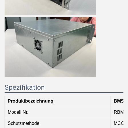
Spezifikation
Produktbezeichnung
BMS
Modell Nr.
RBMS0
Schutzmethode
MCCB+