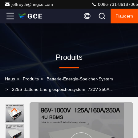
jeffreyth@hngce.com
0086-731-86187065
Plaudern
Produits
Haus
>
Produits
>
Batterie-Energie-Speicher-System
>
225S Batterie Energiespeichersystem, 720V 250A
Lifepo4 Batterie Bms