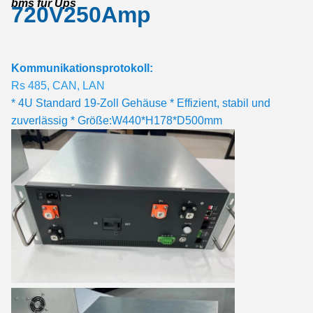
bms für Ups
720V250Amp
Kommunikationsprotokoll:
Rs 485, CAN, LAN
* 4U Standard 19-Zoll Gehäuse * Effizient, stabil und
zuverlässig * Größe:W440*H178*D500mm