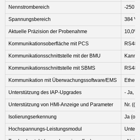
Nennstrombereich
-250 A
Spannungsbereich
384 V 
Aktuelle Präzision der Probenahme
10,0%
Kommunikationsoberfläche mit PCS
RS485
Kommunikationsschnittstelle mit der BMU
Kann
Kommunikationsschnittstelle mit SBMS
RS485
Kommunikation mit Überwachungssoftware/EMS
Ethern
Unterstützung des IAP-Upgrades
- Ja, da
Unterstützung von HMI-Anzeige und Parameter
Nr. ((O
Isolierungserkennung
Ja (opt
Hochspannungs-Leistungsmodul
Unters