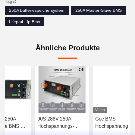
Tags:
250A Batteriespeichersystem
250A Master-Slave BMS
Lifepo4 Lfp Bms
Ähnliche Produkte
Video
2V 250A
90S 288V 250A
Gce BMS
lave BMS mit
Hochspannungs-
Hochspannung
echer 16S
Master-BMS mit
Batterie Managem