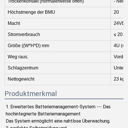
Trockenkontakt (normalerweise offen)
- Nein.
Höchstmenge der BMU
20
Macht
24VDC
Stromverbrauch
≤ 20 W
Größe ((W*H*D) mm
4U (44
Weg raus.
Vorder
Schlagzentrum
Unterst
Nettogewicht
23 kg
Produktmerkmal
1. Erweitertes Batteriemanagement-System --- Das 
hochintegrierte Batteriemanagement
Das System ermöglicht eine nahtlose Überwachung.