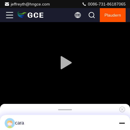
jeffreyth@hngce.com
0086-731-86187065
Plaudern
160S 512V 250A Master Slave BMS mit
cara
Relaisbrecher 16S BMU