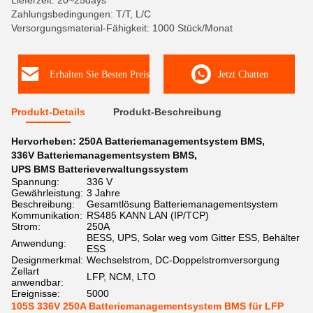
Lieferzeit: 20~25days
Zahlungsbedingungen: T/T, L/C
Versorgungsmaterial-Fähigkeit: 1000 Stück/Monat
Erhalten Sie Besten Preis
Jetzt Chatten
Produkt-Details
Produkt-Beschreibung
Hervorheben:
250A Batteriemanagementsystem BMS
,
336V Batteriemanagementsystem BMS
,
UPS BMS Batterieverwaltungssystem
Spannung:
336 V
Gewährleistung:
3 Jahre
Beschreibung:
Gesamtlösung Batteriemanagementsystem
Kommunikation:
RS485 KANN LAN (IP/TCP)
Strom:
250A
BESS, UPS, Solar weg vom Gitter ESS, Behälter
Anwendung:
ESS
Designmerkmal:
Wechselstrom, DC-Doppelstromversorgung
Zellart
LFP, NCM, LTO
anwendbar:
Ereignisse:
5000
105S 336V 250A Batteriemanagementsystem BMS für LFP