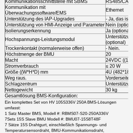
Kommunikationsschnittstelle mit SBMS
RS485/CAN
Kommunikation mit
Ethernet
Überwachungssoftware/EMS
Unterstützung des IAP-Upgrades
- Ja, das ist 
Unterstützung von HMI-Anzeige und Parameter
Nein (optiona
Isolierungserkennung
Ja (optional)
Unterstützun
Hochspannungs-Leistungsmodul
(optional)
Trockenkontakt (normalerweise offen)
- Nein.
Höchstmenge der BMU
20
Macht
24VDC ((18
Stromverbrauch
≤ 20 W
Größe ((W*H*D) mm
4U (482*180
Weg raus.
Vorderseite
Schlagzentrum
Unterstützun
Nettogewicht
30 kg
Gesamtlösung BMS-Konfiguration:
Ein komplettes Set von HV 105S336V 250A BMS-Lösungen
umfasst:
1 Satz Master BMS, Modell #: RBMS07-S20-250A336V
7Sets 15S Slave BMU Modell #: BMU07-15S8T48F
7 Sätze 15S Drahtgurt, einschließlich Spannungs- und
Temperatursensordraht, BMU-Kommunikationsdraht,