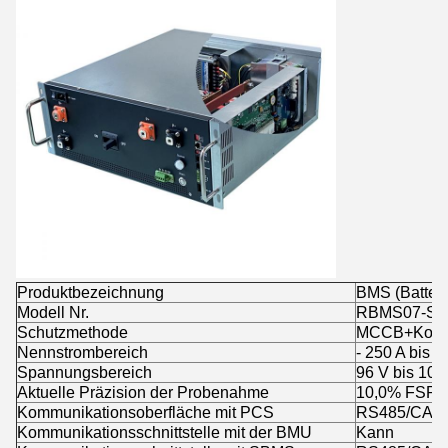
Produktbezeichnung
BMS (Batter
Modell Nr.
RBMS07-S2
Schutzmethode
MCCB+Konta
Nennstrombereich
- 250 A bis 2
Spannungsbereich
96 V bis 100
Aktuelle Präzision der Probenahme
10,0% FSR
Kommunikationsoberfläche mit PCS
RS485/CAN
Kommunikationsschnittstelle mit der BMU
Kann