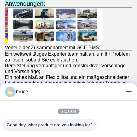
Anwendungen:
Vorteile der Zusammenarbeit mit GCE BMS:
Ein weltweit tätiges Expertenteam hält an, um Ihr Problem
zu lösen, sobald Sie es brauchen.
Bereitstellung vernünftiger und konstruktiver Vorschläge
und Vorschläge;
Ein hohes Maß an Flexibilität und ein maßgeschneiderter
Leistungsumfang, der den sich entwickelnden Trends im
industriellen Batteriemanagementsystem nahe folgt
bruce
Eine schlanke Organisation mit schneller Markteinführung
und wettbewerbsfähigen Preisen
Kontaktinformationen:
9:13 AM
Bruce Liu
Marketingleiter
Die Kommission hat die Kommission aufgefordert,
Good day, what product are you looking for?
0086-0136-2009-7954