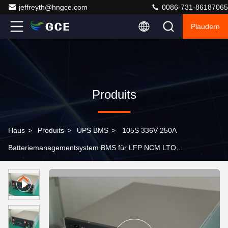
jeffreyth@hngce.com
0086-731-86187065
Plaudern
Produits
Haus
>
Produits
>
UPS BMS
>
105S 336V 250A
Batteriemanagementsystem BMS für LFP NCM LTO
BESS UPS