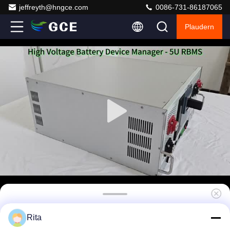
jeffreyth@hngce.com
0086-731-86187065
Plaudern
GCE HV angepasste BMS 1296V 30~405S
Rita
400A 500A 5U Management System mit