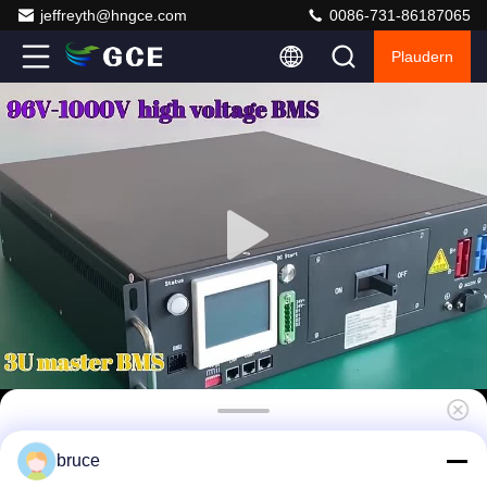
jeffreyth@hngce.com
0086-731-86187065
Plaudern
60S192V 50A Hochspannung Smart UPS
bruce
BMS Lifepo4 15S BMU