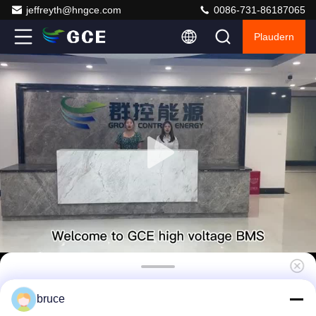
jeffreyth@hngce.com
0086-731-86187065
Plaudern
38S121.6V 50A integriertes BMS-
bruce
Batteriemanagementsystem für