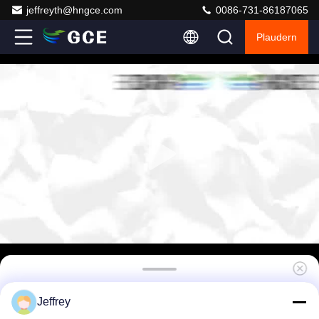
jeffreyth@hngce.com
0086-731-86187065
Plaudern
96V-192V Hochspannung Bms Batterie-
Jeffrey
Management-System 30s-60s 50A