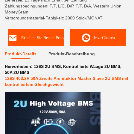
Lieferzeit: 15 Tage nach Erhalt der Zahlung
Zahlungsbedingungen: T/T, L/C, D/P, T/T, D/A, Western Union,
MoneyGram
Versorgungsmaterial-Fähigkeit: 2000 Stück/MONAT
Erhalten Sie Besten Preis
Jetzt Chatten
Produkt-Details
Produkt-Beschreibung
Hervorheben:
126S 2U BMS
,
Kontrollierte Waage 2U BMS
,
50A 2U BMS
126S 403.2V 50A Zweite Architektur Master-Slave 2U BMS mit
kontrolliertem Gleichgewicht