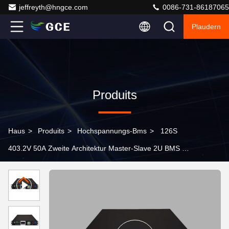
jeffreyth@hngce.com
0086-731-86187065
Plaudern
Produits
Haus
>
Produits
>
Hochspannungs-Bms
>
126S
403.2V 50A Zweite Architektur Master-Slave 2U BMS mit
kontrolliertem Gleichgewicht