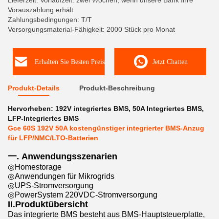
Lieferzeit: Vorlaufzeit: zwei Wochen, wenn unsere Bank Ihre
Vorauszahlung erhält
Zahlungsbedingungen: T/T
Versorgungsmaterial-Fähigkeit: 2000 Stück pro Monat
Erhalten Sie Besten Preis
Jetzt Chatten
Produkt-Details
Produkt-Beschreibung
Hervorheben:
192V integriertes BMS
,
50A Integriertes BMS
,
LFP-Integriertes BMS
Gce 60S 192V 50A kostengünstiger integrierter BMS-Anzug
für LFP/NMC/LTO-Batterien
一. Anwendungsszenarien
◎Homestorage
◎Anwendungen für Mikrogrids
◎UPS-Stromversorgung
◎PowerSystem 220VDC-Stromversorgung
II.Produktübersicht
Das integrierte BMS besteht aus BMS-Hauptsteuerplatte,