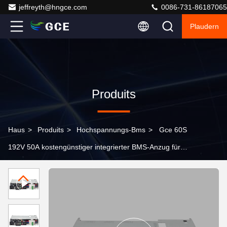
jeffreyth@hngce.com
0086-731-86187065
Plaudern
Produits
Haus
>
Produits
>
Hochspannungs-Bms
>
Gce 60S
192V 50A kostengünstiger integrierter BMS-Anzug für
LFP/NMC/LTO-Batterien