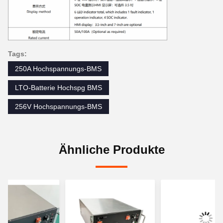
Tags:
250A Hochspannungs-BMS
LTO-Batterie Hochspg BMS
256V Hochspannungs-BMS
Ähnliche Produkte