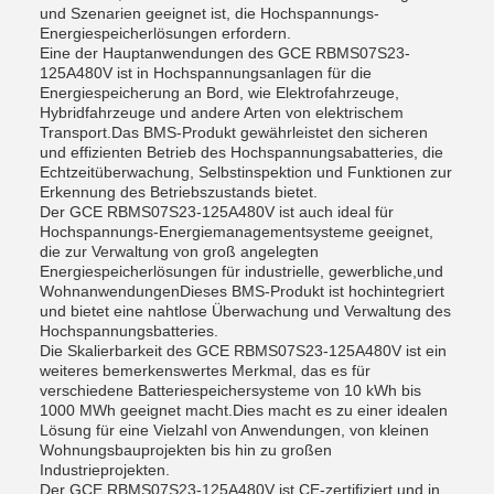
und Szenarien geeignet ist, die Hochspannungs-
Energiespeicherlösungen erfordern.
Eine der Hauptanwendungen des GCE RBMS07S23-
125A480V ist in Hochspannungsanlagen für die
Energiespeicherung an Bord, wie Elektrofahrzeuge,
Hybridfahrzeuge und andere Arten von elektrischem
Transport.Das BMS-Produkt gewährleistet den sicheren
und effizienten Betrieb des Hochspannungsabatteries, die
Echtzeitüberwachung, Selbstinspektion und Funktionen zur
Erkennung des Betriebszustands bietet.
Der GCE RBMS07S23-125A480V ist auch ideal für
Hochspannungs-Energiemanagementsysteme geeignet,
die zur Verwaltung von groß angelegten
Energiespeicherlösungen für industrielle, gewerbliche,und
WohnanwendungenDieses BMS-Produkt ist hochintegriert
und bietet eine nahtlose Überwachung und Verwaltung des
Hochspannungsbatteries.
Die Skalierbarkeit des GCE RBMS07S23-125A480V ist ein
weiteres bemerkenswertes Merkmal, das es für
verschiedene Batteriespeichersysteme von 10 kWh bis
1000 MWh geeignet macht.Dies macht es zu einer idealen
Lösung für eine Vielzahl von Anwendungen, von kleinen
Wohnungsbauprojekten bis hin zu großen
Industrieprojekten.
Der GCE RBMS07S23-125A480V ist CE-zertifiziert und in