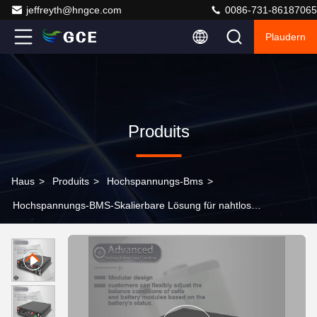
jeffreyth@hngce.com
0086-731-86187065
Plaudern
Produits
Haus
>
Produits
>
Hochspannungs-Bms
>
Hochspannungs-BMS-Skalierbare Lösung für nahtlose
Überwachung der Energiespeicherung der Batterie