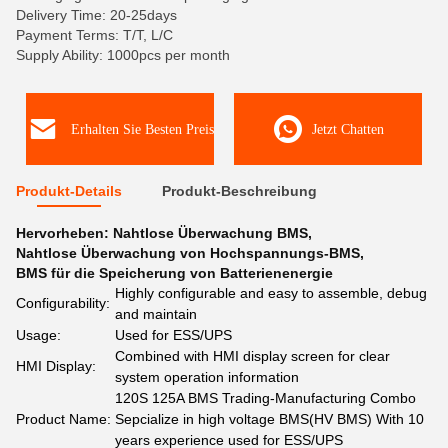
Delivery Time: 20-25days
Payment Terms: T/T, L/C
Supply Ability: 1000pcs per month
Erhalten Sie Besten Preis
Jetzt Chatten
Produkt-Details
Produkt-Beschreibung
Hervorheben:
Nahtlose Überwachung BMS
,
Nahtlose Überwachung von Hochspannungs-BMS
,
BMS für die Speicherung von Batterienenergie
Highly configurable and easy to assemble, debug
Configurability:
and maintain
Usage:
Used for ESS/UPS
Combined with HMI display screen for clear
HMI Display:
system operation information
120S 125A BMS Trading-Manufacturing Combo
Product Name:
Sepcialize in high voltage BMS(HV BMS) With 10
years experience used for ESS/UPS