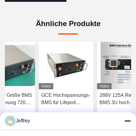
Ähnliche Produkte
Video
Video
l 4U Größe BMS
GCE Hochspannungs-
288V 125A Rela
annung 720V
BMS für Lifepo4
BMS 3U hoch
2S 15S 16S
Batteriepaket 384V
integriert für L
teriepacks
120S 96V-1000V
LTO Batterie
Jeffrey
halten Sie besten
Erhalten Sie besten
Erhalten Sie 