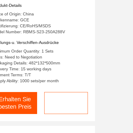
N/RS485-
dukt-Details
tterieverwaltungssystem hv bms
ce of Origin: China
r Energiespeichersystem
rkenname: GCE
tifizierung: CE/RoHS/MSDS
el Number: RBMS-S23-250A288V
lungs-u. Verschiffen-Ausdrücke
imum Order Quantity: 1 Sets
is: Need to Negotiation
kaging Details: 482*132*500mm
ivery Time: 15 working days
ment Terms: T/T
ply Ability: 1000 sets/per month
Erhalten Sie
Jetzt chatten
besten Preis