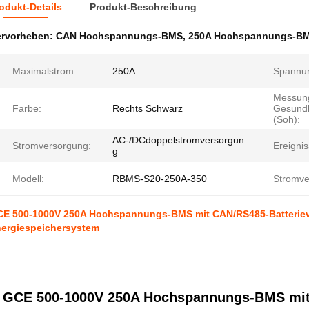
odukt-Details
Produkt-Beschreibung
ervorheben:
CAN Hochspannungs-BMS
,
250A Hochspannungs-B
Maximalstrom:
250A
Spannun
Messun
Farbe:
Rechts Schwarz
Gesundh
(Soh):
AC-/DCdoppelstromversorgun
Stromversorgung:
Ereigni
g
Modell:
RBMS-S20-250A-350
Stromve
E 500-1000V 250A Hochspannungs-BMS mit CAN/RS485-Batteriev
ergiespeichersystem
GCE 500-1000V 250A Hochspannungs-BMS mi