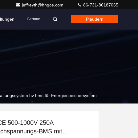
jeffreyth@hngce.com
86-731-86187065
ltungen
Plaudern
German
tungssystem hv bms für Energiespeichersystem
E 500-1000V 250A
chspannungs-BMS mit