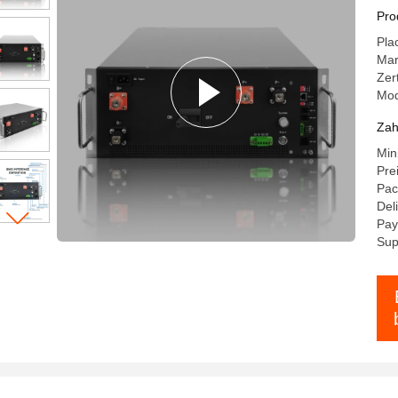
CA
Pro
Ba
Pla
fü
Ma
Zer
Mod
Zah
Min
Pre
Pac
Del
Pay
Sup