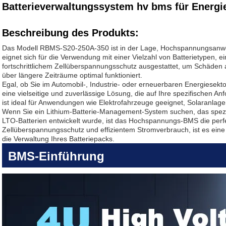
Batterieverwaltungssystem hv bms für Energ
Beschreibung des Produkts:
Das Modell RBMS-S20-250A-350 ist in der Lage, Hochspannungsanw
eignet sich für die Verwendung mit einer Vielzahl von Batterietypen, e
fortschrittlichem Zellüberspannungsschutz ausgestattet, um Schäden 
über längere Zeiträume optimal funktioniert.
Egal, ob Sie im Automobil-, Industrie- oder erneuerbaren Energiesekt
eine vielseitige und zuverlässige Lösung, die auf Ihre spezifischen 
ist ideal für Anwendungen wie Elektrofahrzeuge geeignet, Solaranlage
Wenn Sie ein Lithium-Batterie-Management-System suchen, das spezie
LTO-Batterien entwickelt wurde, ist das Hochspannungs-BMS die perfek
Zellüberspannungsschutz und effizientem Stromverbrauch, ist es eine
die Verwaltung Ihres Batteriepacks.
BMS-Einführung