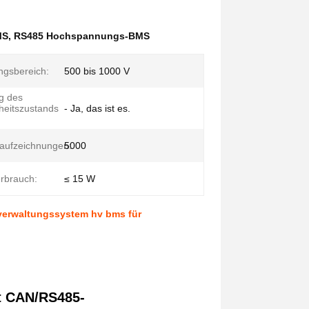
MS
,
RS485 Hochspannungs-BMS
gsbereich:
500 bis 1000 V
g des
eitszustands
- Ja, das ist es.
saufzeichnungen:
5000
rbrauch:
≤ 15 W
erwaltungssystem hv bms für
t CAN/RS485-