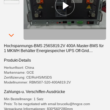
Hochspannungs-BMS 256S819.2V 400A Master-BMS für
1 MKWH Behälter Energiespeicher UPS Off-Grid
Solarenergie Speicher ESS
Produkt-Details
Herkunftsort: China
Markenname: GCE
Zertifizierung: CE/RoHS/MSDS
Modellnummer: RBMS07-S20-400A819.2V
Zahlungs-u. Verschiffen-Ausdrücke
Min Bestellmenge: 1 Satz
Preis: To be negotiated with email bruceliu@hngce.com
Verpackung Informationen: 830*560*280mm