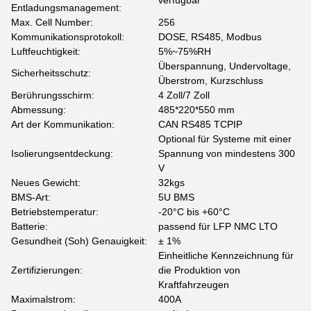
verfügbar
Entladungsmanagement:
Max. Cell Number:
256
Kommunikationsprotokoll:
DOSE, RS485, Modbus
Luftfeuchtigkeit:
5%~75%RH
Überspannung, Undervoltage,
Sicherheitsschutz:
Überstrom, Kurzschluss
Berührungsschirm:
4 Zoll/7 Zoll
Abmessung:
485*220*550 mm
Art der Kommunikation:
CAN RS485 TCPIP
Optional für Systeme mit einer
Isolierungsentdeckung:
Spannung von mindestens 300
V
Neues Gewicht:
32kgs
BMS-Art:
5U BMS
Betriebstemperatur:
-20°C bis +60°C
Batterie:
passend für LFP NMC LTO
Gesundheit (Soh) Genauigkeit:
± 1%
Einheitliche Kennzeichnung für
Zertifizierungen:
die Produktion von
Kraftfahrzeugen
Maximalstrom:
400A