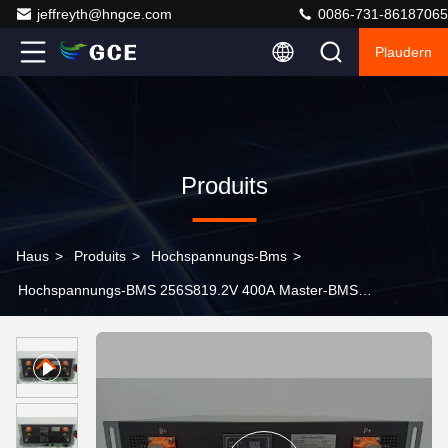
jeffreyth@hngce.com
0086-731-86187065
Plaudern
Produits
Haus
>
Produits
>
Hochspannungs-Bms
>
Hochspannungs-BMS 256S819.2V 400A Master-BMS
für 1 MKWH Behälter Energiespeicher UPS Off-Grid
Solarenergie Speicher ESS