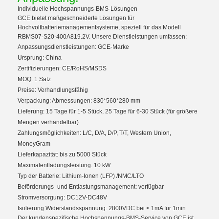
Individuelle Hochspannungs-BMS-Lösungen
GCE bietet maßgeschneiderte Lösungen für
Hochvoltbatteriemanagementsysteme, speziell für das Modell
RBMS07-S20-400A819.2V. Unsere Dienstleistungen umfassen:
Anpassungsdienstleistungen: GCE-Marke
Ursprung: China
Zertifizierungen: CE/RoHS/MSDS
MOQ: 1 Satz
Preise: Verhandlungsfähig
Verpackung: Abmessungen: 830*560
*
280 mm
Lieferung: 15 Tage für 1-5 Stück, 25 Tage für 6-30 Stück (für größere
Mengen verhandelbar)
Zahlungsmöglichkeiten: L/C, D/A, D/P, T/T, Western Union,
MoneyGram
Lieferkapazität: bis zu 5000 Stück
Maximalentladungsleistung: 10 kW
Typ der Batterie: Lithium-Ionen (LFP) /NMC/LTO
Beförderungs- und Entlastungsmanagement: verfügbar
Stromversorgung: DC12V-DC48V
Isolierung Widerstandsspannung: 2800VDC bei < 1mA für 1min
Der kundenspezifische Hochspannungs-BMS-Service von GCE ist