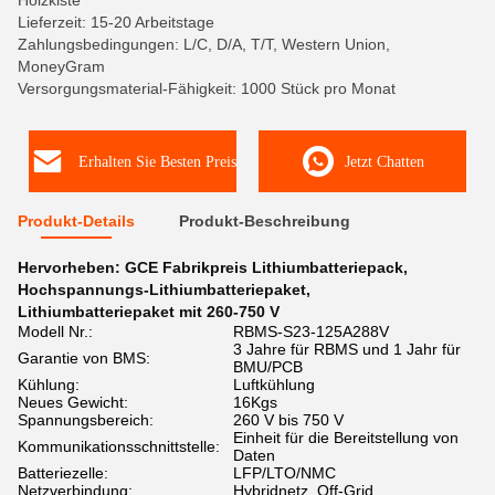
Holzkiste
Lieferzeit: 15-20 Arbeitstage
Zahlungsbedingungen: L/C, D/A, T/T, Western Union,
MoneyGram
Versorgungsmaterial-Fähigkeit: 1000 Stück pro Monat
Erhalten Sie Besten Preis
Jetzt Chatten
Produkt-Details
Produkt-Beschreibung
Hervorheben:
GCE Fabrikpreis Lithiumbatteriepack
,
Hochspannungs-Lithiumbatteriepaket
,
Lithiumbatteriepaket mit 260-750 V
Modell Nr.:
RBMS-S23-125A288V
3 Jahre für RBMS und 1 Jahr für
Garantie von BMS:
BMU/PCB
Kühlung:
Luftkühlung
Neues Gewicht:
16Kgs
Spannungsbereich:
260 V bis 750 V
Einheit für die Bereitstellung von
Kommunikationsschnittstelle:
Daten
Batteriezelle:
LFP/LTO/NMC
Netzverbindung:
Hybridnetz, Off-Grid