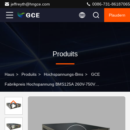
jeffreyth@hngce.com
0086-731-86187065
Plaudern
Produits
Haus
>
Produits
>
Hochspannungs-Bms
>
GCE
Fabrikpreis Hochspannung BMS125A 260V-750V
Lithiumbatteriepaket Bms für die Energiespeicherung
von Batterien