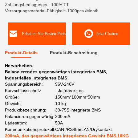
Zahlungsbedingungen: 100% TT
Versorgungsmaterial-Fähigkeit: 1000pcs /Month
Erhalten Sie Besten Preis
Jetzt Chatten
Produkt-Details
Produkt-Beschreibung
Hervorheben:
Balancierendes gegenwärtiges integriertes BMS
,
Industrielles integriertes BMS
Spannungsbereich:
96V-240V
Kurzschlussschutz:
- Ja, das ist es.
Größe:
150mm*100mm*50mm
Gewicht:
10 kg
Produktbezeichnung:
30-75S integrierte BMS
Balancieren gegenwärtig:
200 mA
Ladestrom:
50A
Kommunikationsprotokoll:
CAN-/RS485/LAN/Drykontakt
200mA, das gegenwärtiges integriertes Gewicht BMS 10KG