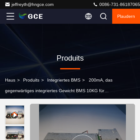
jeffreyth@hngce.com
0086-731-86187065
Plaudern
Produits
Haus
>
Produits
>
Integriertes BMS
>
200mA, das
gegenwärtiges integriertes Gewicht BMS 10KG für
industrielle Automatisierung balanciert