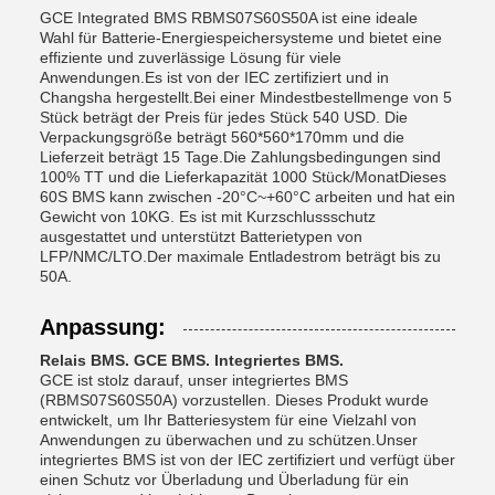
GCE Integrated BMS RBMS07S60S50A ist eine ideale
Wahl für Batterie-Energiespeichersysteme und bietet eine
effiziente und zuverlässige Lösung für viele
Anwendungen.Es ist von der IEC zertifiziert und in
Changsha hergestellt.Bei einer Mindestbestellmenge von 5
Stück beträgt der Preis für jedes Stück 540 USD. Die
Verpackungsgröße beträgt 560*560*170mm und die
Lieferzeit beträgt 15 Tage.Die Zahlungsbedingungen sind
100% TT und die Lieferkapazität 1000 Stück/MonatDieses
60S BMS kann zwischen -20°C~+60°C arbeiten und hat ein
Gewicht von 10KG. Es ist mit Kurzschlussschutz
ausgestattet und unterstützt Batterietypen von
LFP/NMC/LTO.Der maximale Entladestrom beträgt bis zu
50A.
Anpassung:
Relais BMS. GCE BMS. Integriertes BMS.
GCE ist stolz darauf, unser integriertes BMS
(RBMS07S60S50A) vorzustellen. Dieses Produkt wurde
entwickelt, um Ihr Batteriesystem für eine Vielzahl von
Anwendungen zu überwachen und zu schützen.Unser
integriertes BMS ist von der IEC zertifiziert und verfügt über
einen Schutz vor Überladung und Überladung für ein