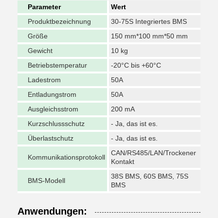
Parameter
Wert
Produktbezeichnung
30-75S Integriertes BMS
Größe
150 mm*100 mm*50 mm
Gewicht
10 kg
Betriebstemperatur
-20°C bis +60°C
Ladestrom
50A
Entladungstrom
50A
Ausgleichsstrom
200 mA
Kurzschlussschutz
- Ja, das ist es.
Überlastschutz
- Ja, das ist es.
CAN/RS485/LAN/Trockener
Kommunikationsprotokoll
Kontakt
38S BMS, 60S BMS, 75S
BMS-Modell
BMS
Anwendungen: