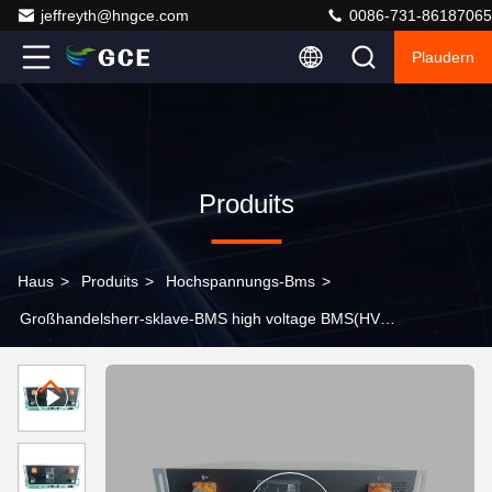
jeffreyth@hngce.com
0086-731-86187065
Plaudern
Produits
Haus
>
Produits
>
Hochspannungs-Bms
>
Großhandelsherr-sklave-BMS high voltage BMS(HV
BMS) 240S 768V 400A mit RS485 KANN Kommunikation
für Batterie-Energie-Speicher