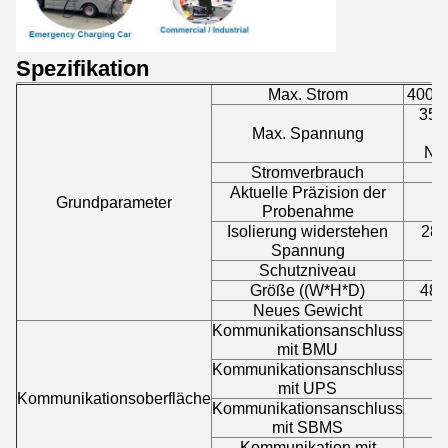
Spezifikation
Max. Strom
400A.
350
Max. Spannung
V
Ne
Stromverbrauch
Aktuelle Präzision der
Grundparameter
Probenahme
Isolierung widerstehen
28
Spannung
Schutzniveau
Größe ((W*H*D)
485
Neues Gewicht
Kommunikationsanschluss
mit BMU
Kommunikationsanschluss
R
mit UPS
Kommunikationsoberfläche
Kommunikationsanschluss
R
mit SBMS
Kommunikation mit