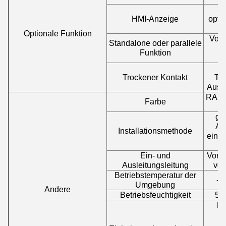
3.
HMI-Anzeige
optio
Optionale Funktion
Vor 
Standalone oder parallele
Funktion
e
H
Trockener Kontakt
Tro
Ausgä
RAL9
Farbe
gee
An
Installationsmethode
eine
Ein- und
Vorde
Ausleitungsleitung
vor
Betriebstemperatur der
-2
Umgebung
Andere
Betriebsfeuchtigkeit
5%
Di
B