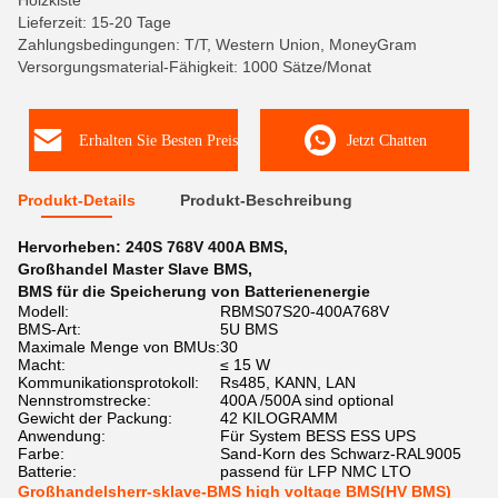
Holzkiste
Lieferzeit: 15-20 Tage
Zahlungsbedingungen: T/T, Western Union, MoneyGram
Versorgungsmaterial-Fähigkeit: 1000 Sätze/Monat
Erhalten Sie Besten Preis
Jetzt Chatten
Produkt-Details
Produkt-Beschreibung
Hervorheben:
240S 768V 400A BMS
,
Großhandel Master Slave BMS
,
BMS für die Speicherung von Batterienenergie
Modell:
RBMS07S20-400A768V
BMS-Art:
5U BMS
Maximale Menge von BMUs:
30
Macht:
≤ 15 W
Kommunikationsprotokoll:
Rs485, KANN, LAN
Nennstromstrecke:
400A /500A sind optional
Gewicht der Packung:
42 KILOGRAMM
Anwendung:
Für System BESS ESS UPS
Farbe:
Sand-Korn des Schwarz-RAL9005
Batterie:
passend für LFP NMC LTO
Großhandelsherr-sklave-BMS high voltage BMS(HV BMS)