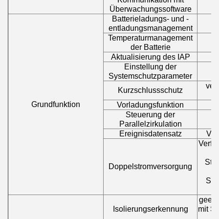
Überwachungssoftware
Batterieladungs- und -
entladungsmanagement
Temperaturmanagement
der Batterie
Aktualisierung des IAP
Einstellung der
Systemschutzparameter
ver
Kurzschlussschutz
Grundfunktion
Vorladungsfunktion
Steuerung der
Parallelzirkulation
Ereignisdatensatz
Ver
Verfüg
Str
Doppelstromversorgung
Str
geeig
Isolierungserkennung
mit S