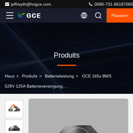
jeffreyth@hngce.com
0086-731-86187065
Plaudern
Produits
Haus
>
Produits
>
Batterieleistung
>
GCE 165s BMS
528V 125A Batterieversorgung,
Batteriemanagementsystem für Lifepo4 mit 3,5-Zoll-
LCD-Bildschirm