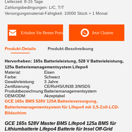
Lieferzeit: 8-15 Tage
Zahlungsbedingungen: L/C, T/T
Versorgungsmaterial-Fähigkeit: 10000 Stück + 1 Monat
Erhalten Sie Besten Preis
Jetzt Chatten
Produkt-Details
Produkt-Beschreibung
Hervorheben:
165s Batterieleistung
,
528 V Batterieleistung
,
125a Batteriemanagementsystem Lifepo4
Material:
Eisen
Farbe:
Schwarz
Gewährleistung:
3 Jahre
Zertifizierung:
CE/RoHS/UN38.3/MSDS
Produktbezeichnung:
Batteriemanagementsystem
OEM/ODM:
Akzeptabel
GCE 165s BMS 528V 125A Batterieversorgung,
Batteriemanagementsystem für Lifepo4 mit 3,5-Zoll-LCD-
Bildschirm
GCE 165s 528V Master BMS Lifepo4 125a BMS für
Lithiumbatterie Lifepo4 Batterie für Insel Off-Grid