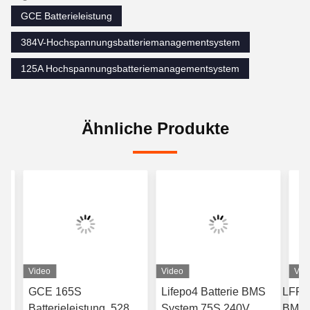
GCE Batterieleistung
384V-Hochspannungsbatteriemanagementsystem
125A Hochspannungsbatteriemanagementsystem
Ähnliche Produkte
Video
Video
Vid
GCE 165S
Lifepo4 Batterie BMS
LFP 
Batterieleistung, 528V
System 75S 240V
BMS,