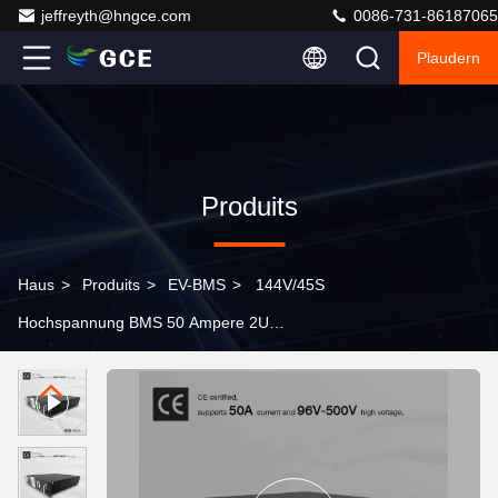
jeffreyth@hngce.com
0086-731-86187065
Plaudern
Produits
Haus
>
Produits
>
EV-BMS
>
144V/45S
Hochspannung BMS 50 Ampere 2U
Batteriemanagementsystem für die Energiespeicherung