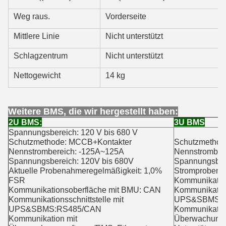
Weg raus.
Vorderseite
Mittlere Linie
Nicht unterstützt
Schlagzentrum
Nicht unterstützt
Nettogewicht
14 kg
Weitere BMS, die wir hergestellt haben:
2U BMS:
3U BMS
Spannungsbereich: 120 V bis 680 V
Schutzmethode: MCCB+Kontakter
Schutzmethod
Nennstrombereich: -125A~125A
Nennstromber
Spannungsbereich: 120V bis 680V
Spannungsber
Aktuelle Probenahmeregelmäßigkeit: 1,0%
Stromprobenp
FSR
Kommunikation
Kommunikationsoberfläche mit BMU: CAN
Kommunikations
Kommunikationsschnittstelle mit
UPS&SBMS: 
UPS&SBMS:RS485/CAN
Kommunikatio
Kommunikation mit
Überwachungs