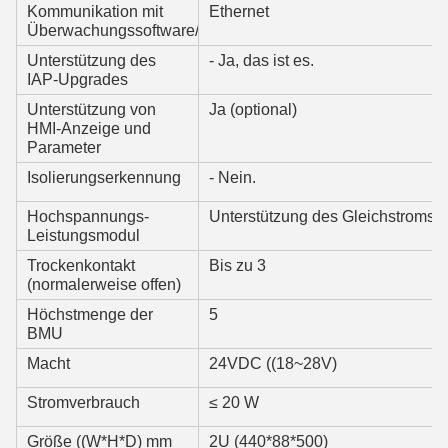
Kommunikation mit
Ethernet
Überwachungssoftware/EMS
Unterstützung des
- Ja, das ist es.
IAP-Upgrades
Unterstützung von
Ja (optional)
HMI-Anzeige und
Parameter
Isolierungserkennung
- Nein.
Hochspannungs-
Unterstützung des Gleichstromstar
Leistungsmodul
Trockenkontakt
Bis zu 3
(normalerweise offen)
Höchstmenge der
5
BMU
Macht
24VDC ((18~28V)
Stromverbrauch
≤ 20 W
Größe ((W*H*D) mm
2U (440*88*500)