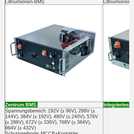
Lithiumionen-BMS
Lithiumionen
Zentrum BMS:
Integriertes 
Spannungsbereich: 192V (± 96V), 288V (±
144V), 384V (± 192V), 480V (± 240V), 576V
(± 288V), 672V (± 336V), 768V (± 384V),
864V (± 432V)
Schutzmethode: MCCB+Kontakter