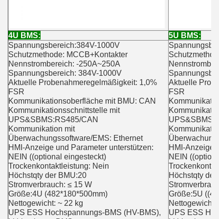
4U BMS:
5U BMS:
Spannungsbereich:384V-1000V
Spannungsber
Schutzmethode: MCCB+Kontakter
Schutzmethod
Nennstrombereich: -250A~250A
Nennstromber
Spannungsbereich: 384V-1000V
Spannungsber
Aktuelle Probenahmeregelmäßigkeit: 1,0%
Aktuelle Prob
FSR
FSR
Kommunikationsoberfläche mit BMU: CAN
Kommunikatio
Kommunikationsschnittstelle mit
Kommunikations
UPS&SBMS:RS485/CAN
UPS&SBMS:R
Kommunikation mit
Kommunikatio
Überwachungssoftware/EMS: Ethernet
Überwachungs
HMI-Anzeige und Parameter unterstützen:
HMI-Anzeige u
NEIN ((optional eingesteckt)
NEIN ((optiona
Trockenkontaktleistung: Nein
Trockenkontakt
Höchstqty der BMU:20
Höchstqty de
Stromverbrauch: ≤ 15 W
Stromverbrauc
Größe:4U (482*180*500mm)
Größe:5U ((4
Nettogewicht: ~ 22 kg
Nettogewicht: 
UPS ESS Hochspannungs-BMS (HV-BMS),
UPS ESS Hoc