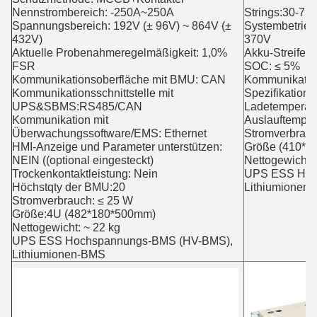
Nennstrombereich: -250A~250A
Strings:30-75
Spannungsbereich: 192V (± 96V) ~ 864V (±
Systembetrie
432V)
370V
Aktuelle Probenahmeregelmäßigkeit: 1,0%
Akku-Streifen
FSR
SOC: ≤ 5%
Kommunikationsoberfläche mit BMU: CAN
Kommunikati
Kommunikationsschnittstelle mit
Spezifikation
UPS&SBMS:RS485/CAN
Ladetemperatu
Kommunikation mit
Auslauftempera
Überwachungssoftware/EMS: Ethernet
Stromverbrauc
HMI-Anzeige und Parameter unterstützen:
Größe (410*2
NEIN ((optional eingesteckt)
Nettogewicht: 
Trockenkontaktleistung: Nein
UPS ESS Hoc
Höchstqty der BMU:20
Lithiumionen
Stromverbrauch: ≤ 25 W
Größe:4U (482*180*500mm)
Nettogewicht: ~ 22 kg
UPS ESS Hochspannungs-BMS (HV-BMS),
Lithiumionen-BMS