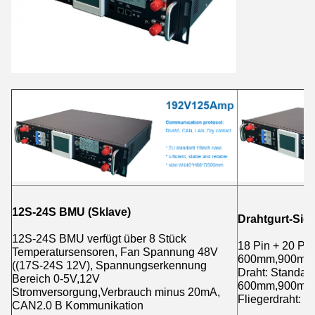
12S-24S BMU (Sklave)
Drahtgurt-Sig
12S-24S BMU verfügt über 8 Stück
18 Pin + 20 Pin
Temperatursensoren, Fan Spannung 48V
600mm,900mm,
((17S-24S 12V), Spannungserkennung
Draht: Standard
Bereich 0-5V,12V
600mm,900mm
Stromversorgung,Verbrauch minus 20mA,
Fliegerdraht: 
CAN2.0 B Kommunikation