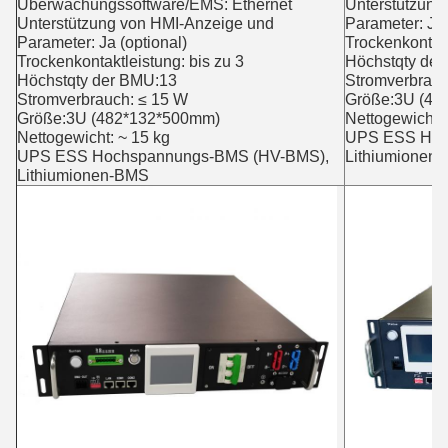
Überwachungssoftware/EMS: Ethernet
Unterstützung
Unterstützung von HMI-Anzeige und
Parameter: Ja 
Parameter: Ja (optional)
Trockenkontakt
Trockenkontaktleistung: bis zu 3
Höchstqty de
Höchstqty der BMU:13
Stromverbrauc
Stromverbrauch: ≤ 15 W
Größe:3U (48
Größe:3U (482*132*500mm)
Nettogewicht: 
Nettogewicht: ~ 15 kg
UPS ESS Hoc
UPS ESS Hochspannungs-BMS (HV-BMS),
Lithiumionen
Lithiumionen-BMS