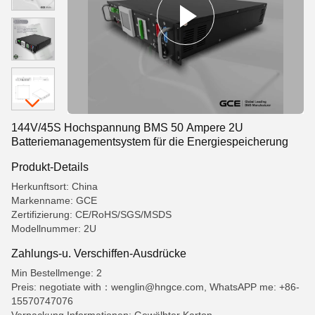
144V/45S Hochspannung BMS 50 Ampere 2U
Batteriemanagementsystem für die Energiespeicherung
Produkt-Details
Herkunftsort: China
Markenname: GCE
Zertifizierung: CE/RoHS/SGS/MSDS
Modellnummer: 2U
Zahlungs-u. Verschiffen-Ausdrücke
Min Bestellmenge: 2
Preis: negotiate with：wenglin@hngce.com, WhatsAPP me: +86-
15570747076