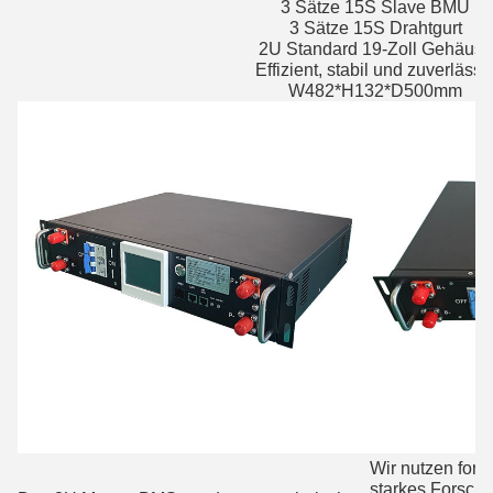
3 Sätze 15S Slave BMU
3 Sätze 15S Drahtgurt
2U Standard 19-Zoll Gehäuse
Effizient, stabil und zuverlässi
W482*H132*D500mm
Wir nutzen forts
starkes Forsch