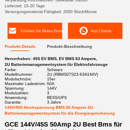
Verpackung Informationen: Gewölbter Karton
Lieferzeit: 15-20 Tage
Versorgungsmaterial-Fähigkeit: 2000 Stück/Monat
Erhalten Sie Besten Preis
Jetzt Chatten
Produkt-Details
Produkt-Beschreibung
Hervorheben:
45S EV BMS
,
EV BMS 63 Ampere
,
2U Batteriemanagementsystem für Elektrofahrzeuge
Farbe:
Schwarz
Modellnummer:
2U (RBMS07S23-63A144V)
Modulschnüre:
15er
Maximaler Ladestrom::
50A
Spannung:
144V
Modulzahlen:
3
Anwendung::
BESS/UPS
Garantie:
3 Jahre
144V/45S Hochspannung BMS 50 Ampere 2U
Batteriemanagementsystem für die Energiespeicherung
GCE 144V/45S 50Amp 2U Best Bms für