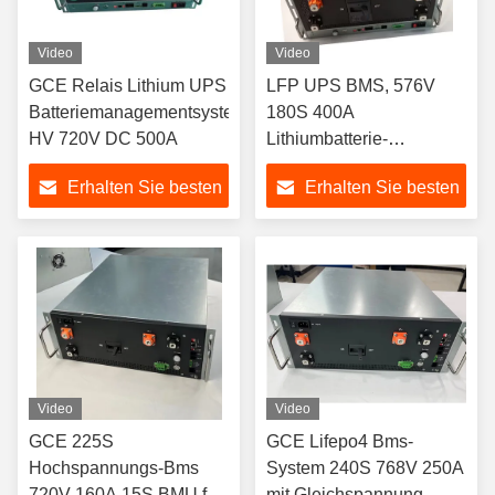
Video
Video
GCE Relais Lithium UPS
LFP UPS BMS, 576V
Batteriemanagementsystem
180S 400A
HV 720V DC 500A
Lithiumbatterie-
Managementsystem
Erhalten Sie besten
Erhalten Sie besten
Preis
Preis
Video
Video
GCE 225S
GCE Lifepo4 Bms-
Hochspannungs-Bms
System 240S 768V 250A
720V 160A 15S BMU für
mit Gleichspannung