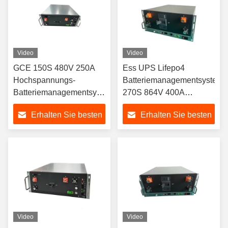
Video
Video
GCE 150S 480V 250A
Ess UPS Lifepo4
Hochspannungs-
Batteriemanagementsystem
Batteriemanagementsystem
270S 864V 400A
mit 15S BMU
Hochspannung
Erhalten Sie besten
Erhalten Sie besten
Preis
Preis
Video
Video