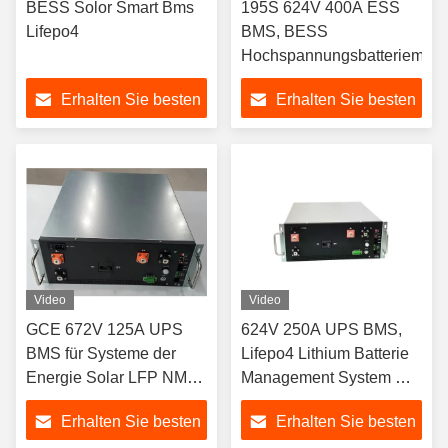
BESS Solor Smart Bms
195S 624V 400A ESS
Lifepo4
BMS, BESS
Hochspannungsbatterieman
Erhalten Sie besten
Erhalten Sie besten
Preis
Preis
Video
Video
GCE 672V 125A UPS
624V 250A UPS BMS,
BMS für Systeme der
Lifepo4 Lithium Batterie
Energie Solar LFP NMC
Management System mit
LTO Batterie
15S BMU
Erhalten Sie besten
Erhalten Sie besten