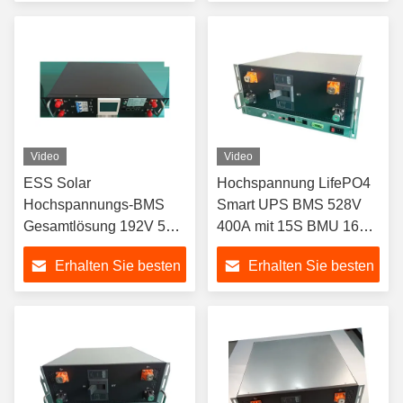
Preis
Preis
Video
Video
ESS Solar
Hochspannung LifePO4
Hochspannungs-BMS
Smart UPS BMS 528V
Gesamtlösung 192V 50A
400A mit 15S BMU 16S
mit 15S BMU
BMU
Erhalten Sie besten
Erhalten Sie besten
Preis
Preis