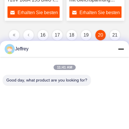
Energiespeicher-UPS
unter 1000V 15S BMU
Erhalten Sie besten
Erhalten Sie besten
Preis
Preis
16
17
18
19
20
21
22
23
Jeffrey
11:41 AM
Good day, what product are you looking for?
Hunan GCE Technology Co.,Ltd
jeffreyth@hngce.com
0086-731-86187065