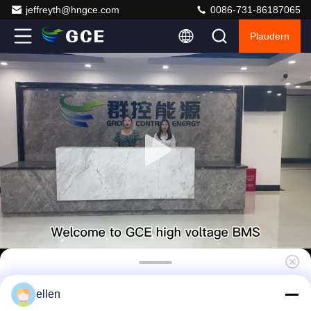
jeffreyth@hngce.com
0086-731-86187065
Plaudern
Standard 19 Zoll Rack Installation
ellen
Hochspannungs-BMS mit NMC-Batterie Typ